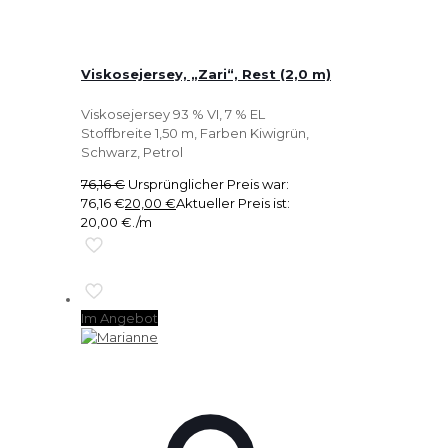
Viskosejersey, „Zari“, Rest (2,0 m)
Viskosejersey 93 % VI, 7 % EL
Stoffbreite 1,50 m, Farben Kiwigrün,
Schwarz, Petrol
76,16
€
Ursprünglicher Preis war:
76,16 €
20,00
€
Aktueller Preis ist:
20,00 €.
/m
Im Angebot