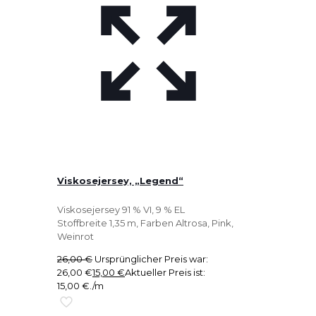
Viskosejersey, „Legend“
Viskosejersey 91 % VI, 9 % EL
Stoffbreite 1,35 m, Farben Altrosa, Pink,
Weinrot
26,00
€
Ursprünglicher Preis war:
26,00 €
15,00
€
Aktueller Preis ist:
15,00 €.
/m