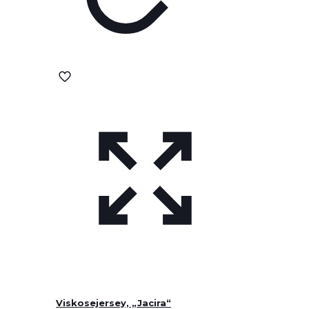
Viskosejersey, „Jacira“