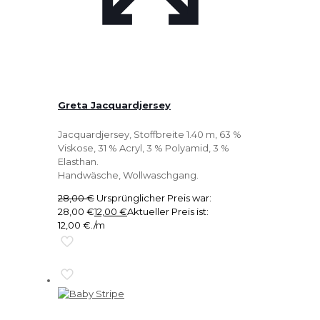
Greta Jacquardjersey
Jacquardjersey, Stoffbreite 1.40 m, 63 %
Viskose, 31 % Acryl, 3 % Polyamid, 3 %
Elasthan.
Handwäsche, Wollwaschgang.
28,00
€
Ursprünglicher Preis war:
28,00 €
12,00
€
Aktueller Preis ist:
12,00 €.
/m