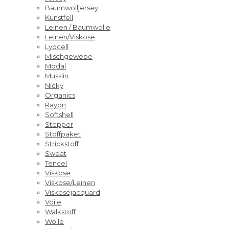
Baumwolljersey
Kunstfell
Leinen / Baumwolle
Leinen/Viskose
Lyocell
Mischgewebe
Modal
Musslin
Nicky
Organics
Rayon
Softshell
Stepper
Stoffpaket
Strickstoff
Sweat
Tencel
Viskose
Viskose/Leinen
Viskosejacquard
Voile
Walkstoff
Wolle