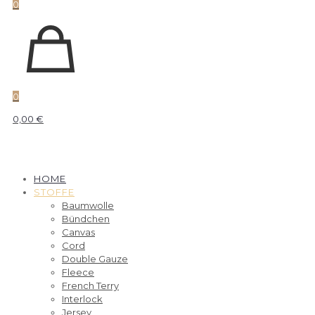
0
0
0,00 €
HOME
STOFFE
Baumwolle
Bündchen
Canvas
Cord
Double Gauze
Fleece
French Terry
Interlock
Jersey