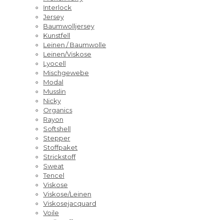
Interlock
Jersey
Baumwolljersey
Kunstfell
Leinen / Baumwolle
Leinen/Viskose
Lyocell
Mischgewebe
Modal
Musslin
Nicky
Organics
Rayon
Softshell
Stepper
Stoffpaket
Strickstoff
Sweat
Tencel
Viskose
Viskose/Leinen
Viskosejacquard
Voile