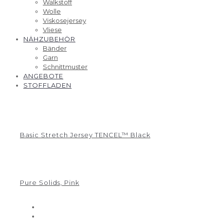
Walkstoff
Wolle
Viskosejersey
Vliese
NÄHZUBEHÖR
Bänder
Garn
Schnittmuster
ANGEBOTE
STOFFLADEN
Basic Stretch Jersey TENCEL™ Black
Pure Solids, Pink