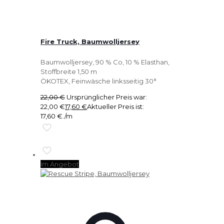
Fire Truck, Baumwolljersey
Baumwolljersey, 90 % Co, 10 % Elasthan,
Stoffbreite 1,50 m
ÖKOTEX, Feinwäsche linksseitig 30°
22,00
€
Ursprünglicher Preis war:
22,00 €
17,60
€
Aktueller Preis ist:
17,60 €.
/m
Im Angebot