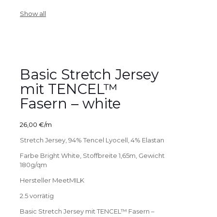
Show all
Basic Stretch Jersey
mit TENCEL™
Fasern – white
26,00
€
/m
Stretch Jersey, 94% Tencel Lyocell, 4% Elastan
Farbe Bright White, Stoffbreite 1,65m, Gewicht
180g/qm
Hersteller MeetMILK
2.5 vorrätig
Basic Stretch Jersey mit TENCEL™ Fasern –