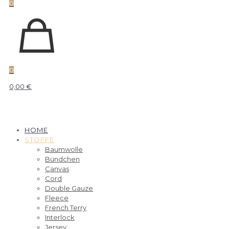
0
0
0,00 €
HOME
STOFFE
Baumwolle
Bündchen
Canvas
Cord
Double Gauze
Fleece
French Terry
Interlock
Jersey