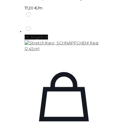
17,20
€
/m
Im Angebot