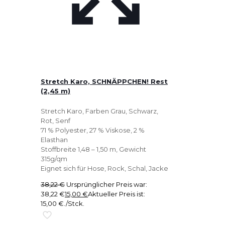
Stretch Karo, SCHNÄPPCHEN! Rest
(2,45 m)
Stretch Karo, Farben Grau, Schwarz,
Rot, Senf
71 % Polyester, 27 % Viskose, 2 %
Elasthan
Stoffbreite 1,48 – 1,50 m, Gewicht
315g/qm
Eignet sich für Hose, Rock, Schal, Jacke
38,22
€
Ursprünglicher Preis war:
38,22 €
15,00
€
Aktueller Preis ist:
15,00 €.
/Stck.