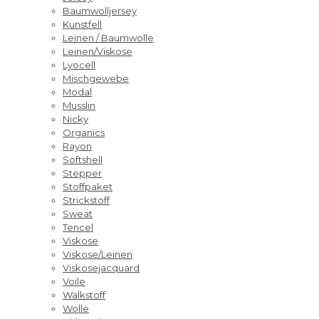
Baumwolljersey
Kunstfell
Leinen / Baumwolle
Leinen/Viskose
Lyocell
Mischgewebe
Modal
Musslin
Nicky
Organics
Rayon
Softshell
Stepper
Stoffpaket
Strickstoff
Sweat
Tencel
Viskose
Viskose/Leinen
Viskosejacquard
Voile
Walkstoff
Wolle