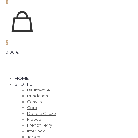
0
0
0,00 €
HOME
STOFFE
Baumwolle
Bündchen
Canvas
Cord
Double Gauze
Fleece
French Terry
Interlock
Jersey