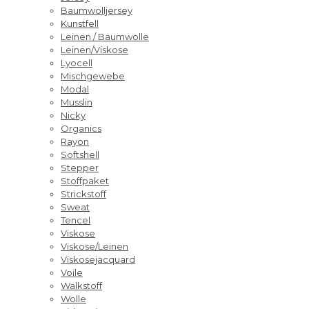
Baumwolljersey
Kunstfell
Leinen / Baumwolle
Leinen/Viskose
Lyocell
Mischgewebe
Modal
Musslin
Nicky
Organics
Rayon
Softshell
Stepper
Stoffpaket
Strickstoff
Sweat
Tencel
Viskose
Viskose/Leinen
Viskosejacquard
Voile
Walkstoff
Wolle