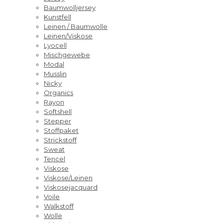
Baumwolljersey
Kunstfell
Leinen / Baumwolle
Leinen/Viskose
Lyocell
Mischgewebe
Modal
Musslin
Nicky
Organics
Rayon
Softshell
Stepper
Stoffpaket
Strickstoff
Sweat
Tencel
Viskose
Viskose/Leinen
Viskosejacquard
Voile
Walkstoff
Wolle