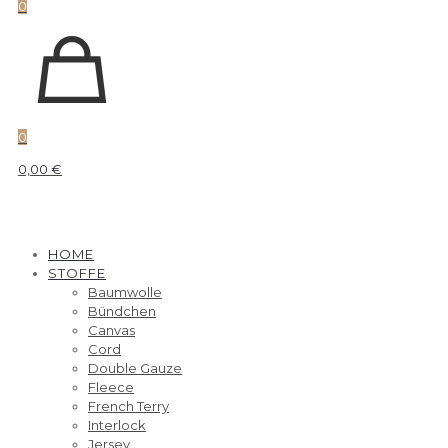
0
0
0,00 €
HOME
STOFFE
Baumwolle
Bündchen
Canvas
Cord
Double Gauze
Fleece
French Terry
Interlock
Jersey