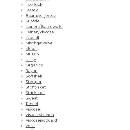
Interlock
Jersey
Baumwolljersey
Kunstfell
Leinen / Baumwolle
Leinen/Viskose
Lyocell
Mischgewebe
Modal
Musslin
Nicky
Organics
Rayon
Softshell
Stepper
Stoffpaket
Strickstoff
Sweat
Tencel
Viskose
Viskose/Leinen
Viskosejacquard
Voile