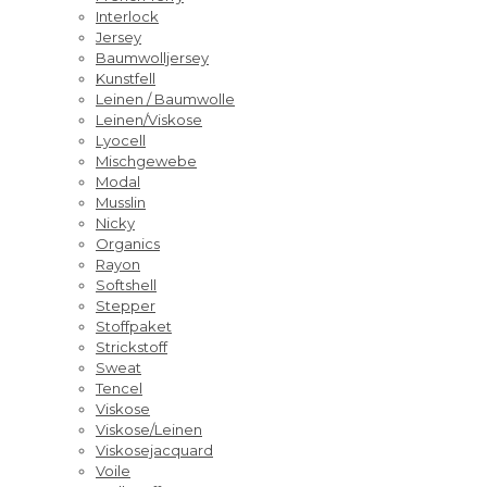
Interlock
Jersey
Baumwolljersey
Kunstfell
Leinen / Baumwolle
Leinen/Viskose
Lyocell
Mischgewebe
Modal
Musslin
Nicky
Organics
Rayon
Softshell
Stepper
Stoffpaket
Strickstoff
Sweat
Tencel
Viskose
Viskose/Leinen
Viskosejacquard
Voile